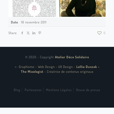
Date
18 novembre 2011
Share
0
© 2020 - Copyright
Atelier Déco Solidaire
<
-
Graphisme - Web Design - UX Design
-
Lellia Duszak -
The Mixologist
-
Créatrice de contenus originaux
Blog
Partenaires
Mentions Légales
Revue de presse