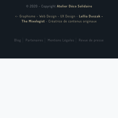
© 2020 - Copyright
Atelier Déco Solidaire
<
-
Graphisme - Web Design - UX Design
-
Lellia Duszak -
The Mixologist
-
Créatrice de contenus originaux
Blog
Partenaires
Mentions Légales
Revue de presse