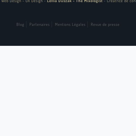
 Web Design - UX Design
-
Lellia Duszak - The Mixologist
-
Créatrice de con
Blog
Partenaires
Mentions Légales
Revue de presse