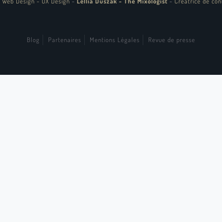
 Web Design - UX Design
-
Lellia Duszak - The Mixologist
-
Créatrice de con
Blog
Partenaires
Mentions Légales
Revue de presse