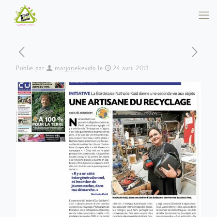
Publié par
marjoriekevido
le
24 avril 2013