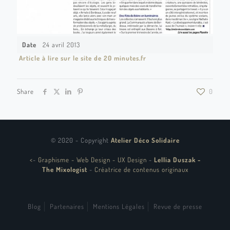
Date
24 avril 2013
Article à lire sur le site de 20 minutes.fr
Share
0
© 2020 - Copyright
Atelier Déco Solidaire
<
-
Graphisme - Web Design - UX Design
-
Lellia Duszak -
The Mixologist
-
Créatrice de contenus originaux
Blog
Partenaires
Mentions Légales
Revue de presse