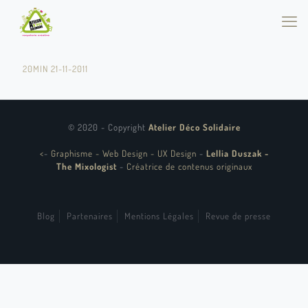
20MIN 21-11-2011
© 2020 - Copyright
Atelier Déco Solidaire
<
-
Graphisme - Web Design - UX Design
-
Lellia Duszak -
The Mixologist
-
Créatrice de contenus originaux
Blog
Partenaires
Mentions Légales
Revue de presse