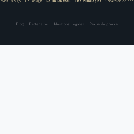
 Web Design - UX Design
-
Lellia Duszak - The Mixologist
-
Créatrice de con
Blog
Partenaires
Mentions Légales
Revue de presse