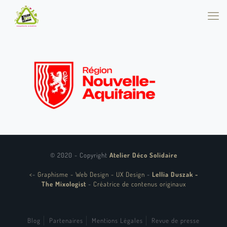
© 2020 - Copyright
Atelier Déco Solidaire
<
-
Graphisme - Web Design - UX Design
-
Lellia Duszak -
The Mixologist
-
Créatrice de contenus originaux
Blog
Partenaires
Mentions Légales
Revue de presse