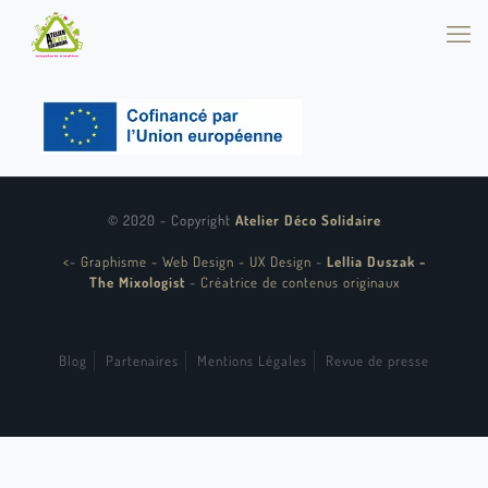
© 2020 - Copyright
Atelier Déco Solidaire
<
-
Graphisme - Web Design - UX Design
-
Lellia Duszak -
The Mixologist
-
Créatrice de contenus originaux
Blog
Partenaires
Mentions Légales
Revue de presse