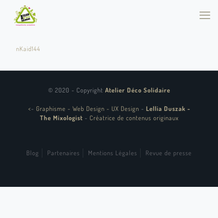
nKaid144
© 2020 - Copyright
Atelier Déco Solidaire
<
-
Graphisme - Web Design - UX Design
-
Lellia Duszak -
The Mixologist
-
Créatrice de contenus originaux
Blog
Partenaires
Mentions Légales
Revue de presse