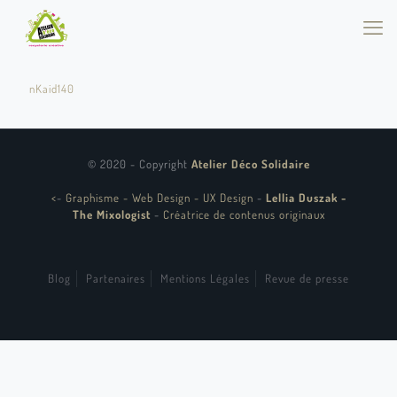
nKaid140
© 2020 - Copyright
Atelier Déco Solidaire
<
-
Graphisme - Web Design - UX Design
-
Lellia Duszak -
The Mixologist
-
Créatrice de contenus originaux
Blog
Partenaires
Mentions Légales
Revue de presse