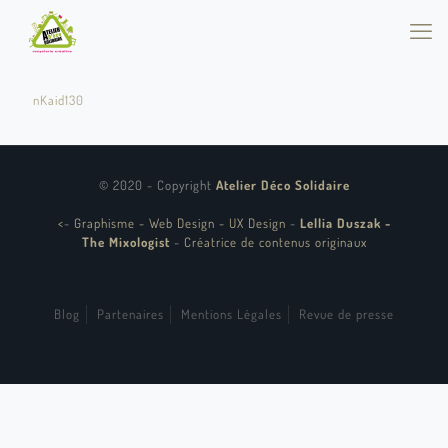
nKaid130
© 2020 - Copyright
Atelier Déco Solidaire
<
-
Graphisme - Web Design - UX Design
-
Lellia Duszak -
The Mixologist
-
Créatrice de contenus originaux
Blog
Partenaires
Mentions Légales
Revue de presse