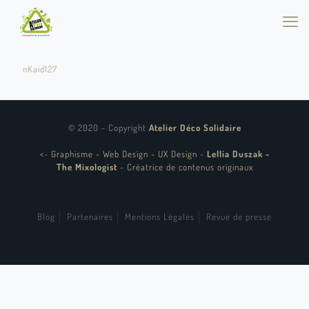
nKaid127
© 2020 - Copyright
Atelier Déco Solidaire
<
-
Graphisme - Web Design - UX Design
-
Lellia Duszak -
The Mixologist
-
Créatrice de contenus originaux
Blog
Partenaires
Mentions Légales
Revue de presse