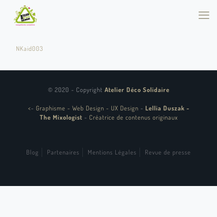
NKaid003
© 2020 - Copyright
Atelier Déco Solidaire
<
-
Graphisme - Web Design - UX Design
-
Lellia Duszak -
The Mixologist
-
Créatrice de contenus originaux
Blog
Partenaires
Mentions Légales
Revue de presse