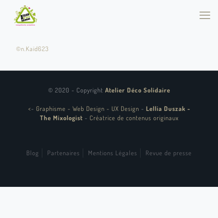
©n.Kaïd623
© 2020 - Copyright
Atelier Déco Solidaire
<
-
Graphisme - Web Design - UX Design
-
Lellia Duszak -
The Mixologist
-
Créatrice de contenus originaux
Blog
Partenaires
Mentions Légales
Revue de presse