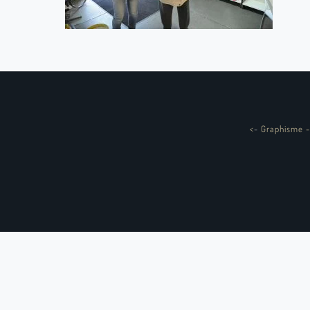
<
-
Graphisme -