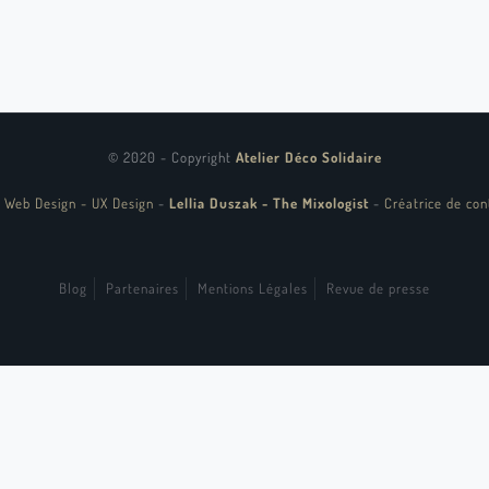
© 2020 - Copyright
Atelier Déco Solidaire
 Web Design - UX Design
-
Lellia Duszak - The Mixologist
-
Créatrice de con
Blog
Partenaires
Mentions Légales
Revue de presse