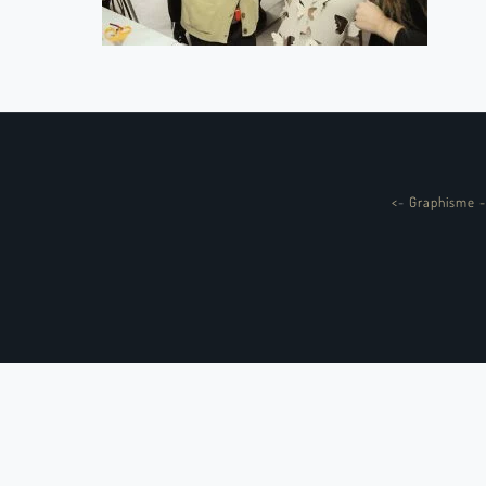
<
-
Graphisme -