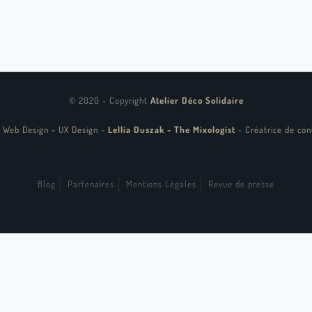
© 2020 - Copyright
Atelier Déco Solidaire
 Web Design - UX Design
-
Lellia Duszak - The Mixologist
-
Créatrice de con
Blog
Partenaires
Mentions Légales
Revue de presse