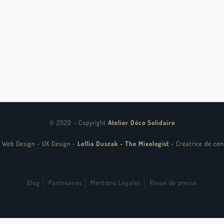
© 2020 - Copyright
Atelier Déco Solidaire
 Web Design - UX Design
-
Lellia Duszak - The Mixologist
-
Créatrice de con
Blog
Partenaires
Mentions Légales
Revue de presse