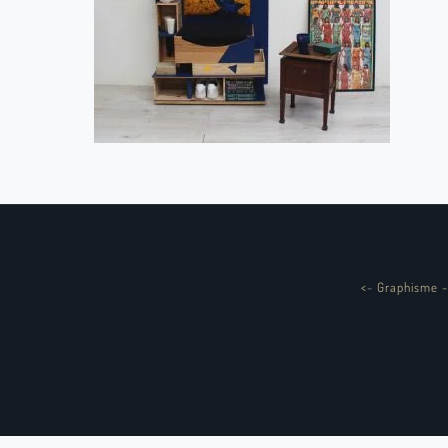
<
-
Graphisme -