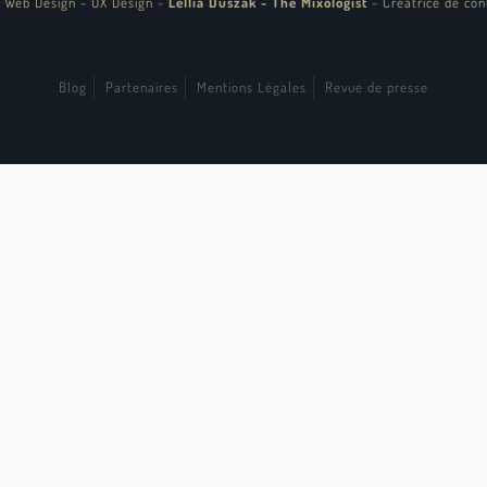
 Web Design - UX Design
-
Lellia Duszak - The Mixologist
-
Créatrice de con
Blog
Partenaires
Mentions Légales
Revue de presse