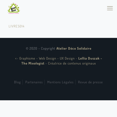
LIVRES014
© 2020 - Copyright
Atelier Déco Solidaire
<
-
Graphisme - Web Design - UX Design
-
Lellia Duszak -
The Mixologist
-
Créatrice de contenus originaux
Blog
Partenaires
Mentions Légales
Revue de presse