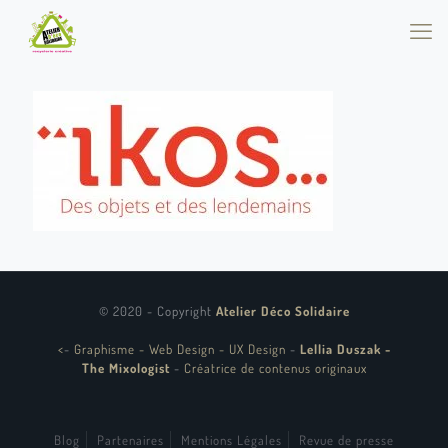
© 2020 - Copyright
Atelier Déco Solidaire
<
-
Graphisme - Web Design - UX Design
-
Lellia Duszak -
The Mixologist
-
Créatrice de contenus originaux
Blog
Partenaires
Mentions Légales
Revue de presse