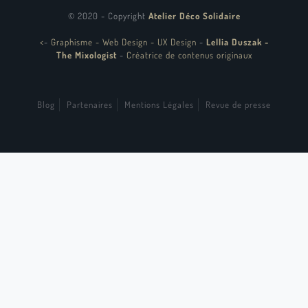
© 2020 - Copyright
Atelier Déco Solidaire
<
-
Graphisme - Web Design - UX Design
-
Lellia Duszak -
The Mixologist
-
Créatrice de contenus originaux
Blog
Partenaires
Mentions Légales
Revue de presse