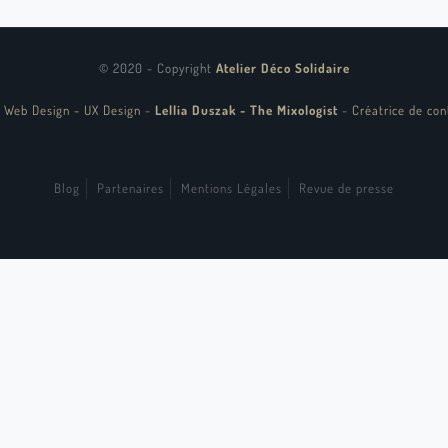
© 2020 - Copyright
Atelier Déco Solidaire
 Web Design - UX Design
-
Lellia Duszak - The Mixologist
-
Créatrice de con
Blog
Partenaires
Mentions Légales
Revue de presse