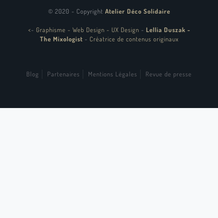
© 2020 - Copyright
Atelier Déco Solidaire
<
-
Graphisme - Web Design - UX Design
-
Lellia Duszak -
The Mixologist
-
Créatrice de contenus originaux
Blog
Partenaires
Mentions Légales
Revue de presse