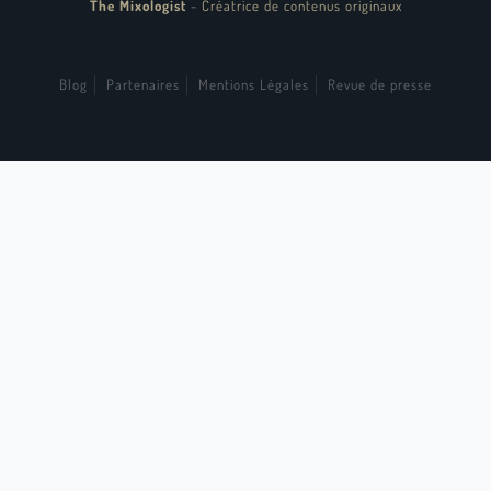
The Mixologist
-
Créatrice de contenus originaux
Blog
Partenaires
Mentions Légales
Revue de presse