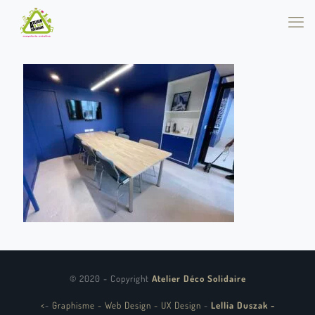
© 2020 - Copyright
Atelier Déco Solidaire
<
-
Graphisme - Web Design - UX Design
-
Lellia Duszak -