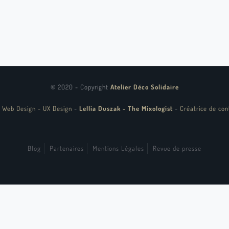
© 2020 - Copyright
Atelier Déco Solidaire
 Web Design - UX Design
-
Lellia Duszak - The Mixologist
-
Créatrice de con
Blog
Partenaires
Mentions Légales
Revue de presse