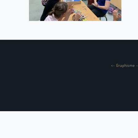
<
-
Graphisme -