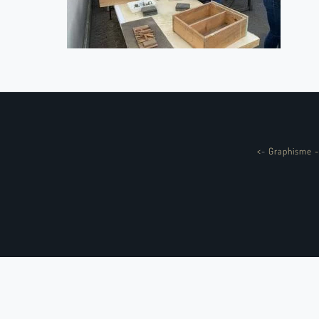
<
-
Graphisme -