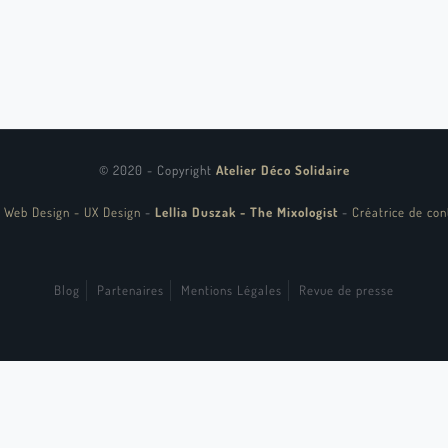
© 2020 - Copyright
Atelier Déco Solidaire
 Web Design - UX Design
-
Lellia Duszak - The Mixologist
-
Créatrice de con
Blog
Partenaires
Mentions Légales
Revue de presse