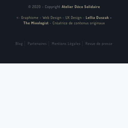
© 2020 - Copyright
Atelier Déco Solidaire
<
-
Graphisme - Web Design - UX Design
-
Lellia Duszak -
The Mixologist
-
Créatrice de contenus originaux
Blog
Partenaires
Mentions Légales
Revue de presse