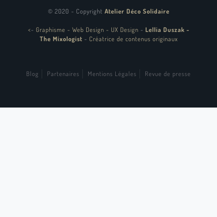
© 2020 - Copyright
Atelier Déco Solidaire
<
-
Graphisme - Web Design - UX Design
-
Lellia Duszak -
The Mixologist
-
Créatrice de contenus originaux
Blog
Partenaires
Mentions Légales
Revue de presse