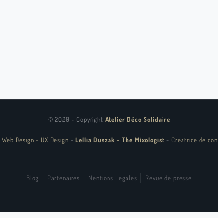
© 2020 - Copyright
Atelier Déco Solidaire
 Web Design - UX Design
-
Lellia Duszak - The Mixologist
-
Créatrice de con
Blog
Partenaires
Mentions Légales
Revue de presse