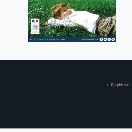
<
-
Graphisme -