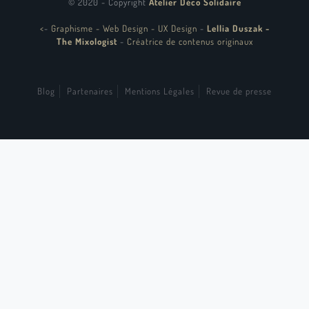
© 2020 - Copyright
Atelier Déco Solidaire
<
-
Graphisme - Web Design - UX Design
-
Lellia Duszak -
The Mixologist
-
Créatrice de contenus originaux
Blog
Partenaires
Mentions Légales
Revue de presse