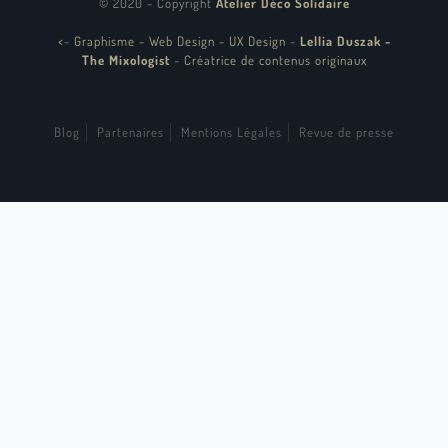
© 2020 - Copyright
Atelier Déco Solidaire
<
-
Graphisme - Web Design - UX Design
-
Lellia Duszak -
The Mixologist
-
Créatrice de contenus originaux
Blog
Partenaires
Mentions Légales
Revue de presse