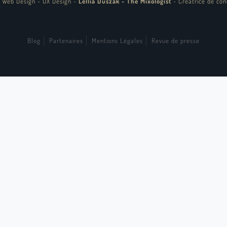
 Web Design - UX Design
-
Lellia Duszak - The Mixologist
-
Créatrice de con
Blog
Partenaires
Mentions Légales
Revue de presse