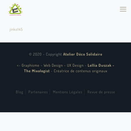
jinko145
© 2020 - Copyright
Atelier Déco Solidaire
<
-
Graphisme - Web Design - UX Design
-
Lellia Duszak -
The Mixologist
-
Créatrice de contenus originaux
Blog
Partenaires
Mentions Légales
Revue de presse