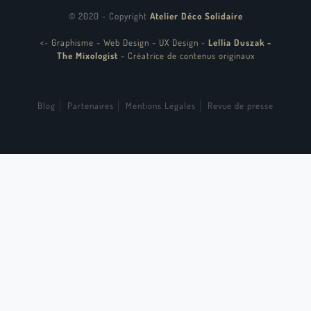
© 2020 - Copyright
Atelier Déco Solidaire
<
-
Graphisme - Web Design - UX Design
-
Lellia Duszak -
The Mixologist
-
Créatrice de contenus originaux
Blog
Partenaires
Mentions Légales
Revue de presse