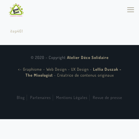
itep461
© 2020 - Copyright
Atelier Déco Solidaire
<
-
Graphisme - Web Design - UX Design
-
Lellia Duszak -
The Mixologist
-
Créatrice de contenus originaux
Blog
Partenaires
Mentions Légales
Revue de presse