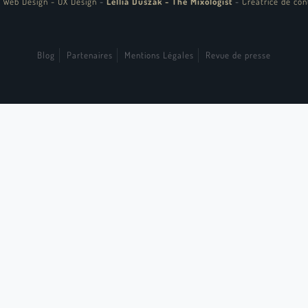
 Web Design - UX Design
-
Lellia Duszak - The Mixologist
-
Créatrice de con
Blog
Partenaires
Mentions Légales
Revue de presse