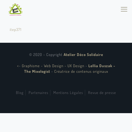
itep371
© 2020 - Copyright
Atelier Déco Solidaire
<
-
Graphisme - Web Design - UX Design
-
Lellia Duszak -
The Mixologist
-
Créatrice de contenus originaux
Blog
Partenaires
Mentions Légales
Revue de presse