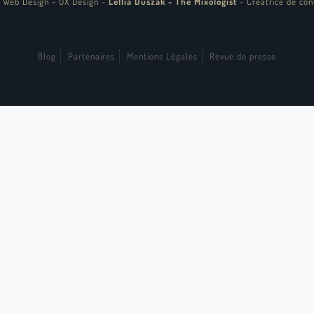
 Web Design - UX Design
-
Lellia Duszak - The Mixologist
-
Créatrice de con
Blog
Partenaires
Mentions Légales
Revue de presse