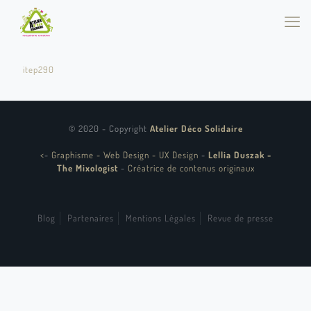
itep290
© 2020 - Copyright
Atelier Déco Solidaire
<
-
Graphisme - Web Design - UX Design
-
Lellia Duszak -
The Mixologist
-
Créatrice de contenus originaux
Blog
Partenaires
Mentions Légales
Revue de presse