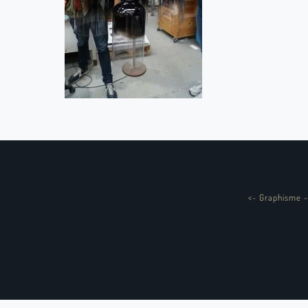
<
-
Graphisme -