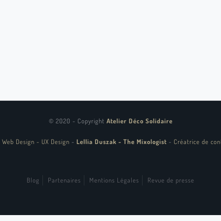
© 2020 - Copyright
Atelier Déco Solidaire
 Web Design - UX Design
-
Lellia Duszak - The Mixologist
-
Créatrice de con
Blog
Partenaires
Mentions Légales
Revue de presse