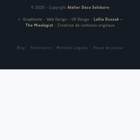
© 2020 - Copyright
Atelier Déco Solidaire
<
-
Graphisme - Web Design - UX Design
-
Lellia Duszak -
The Mixologist
-
Créatrice de contenus originaux
Blog
Partenaires
Mentions Légales
Revue de presse