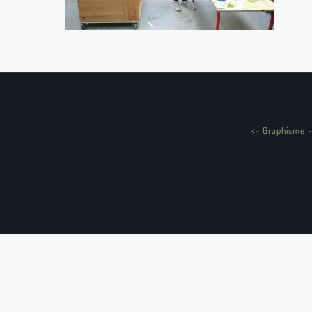
<
-
Graphisme -