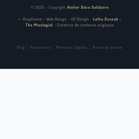
© 2020 - Copyright
Atelier Déco Solidaire
<
-
Graphisme - Web Design - UX Design
-
Lellia Duszak -
The Mixologist
-
Créatrice de contenus originaux
Blog
Partenaires
Mentions Légales
Revue de presse