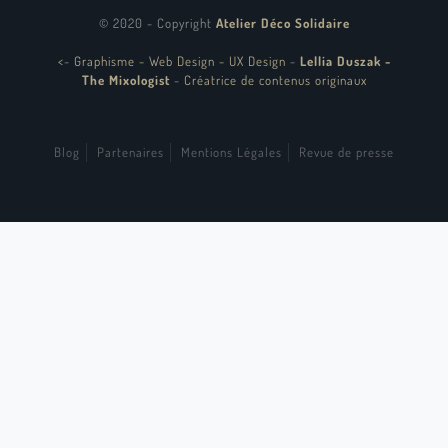
© 2020 - Copyright
Atelier Déco Solidaire
<
-
Graphisme - Web Design - UX Design
-
Lellia Duszak -
The Mixologist
-
Créatrice de contenus originaux
Blog
Partenaires
Mentions Légales
Revue de presse