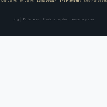
 Web Design - UX Design
-
Lellia Duszak - The Mixologist
-
Créatrice de con
Blog
Partenaires
Mentions Légales
Revue de presse