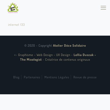
internet 133
© 2020 - Copyright
Atelier Déco Solidaire
<
-
Graphisme - Web Design - UX Design
-
Lellia Duszak -
The Mixologist
-
Créatrice de contenus originaux
Blog
Partenaires
Mentions Légales
Revue de presse