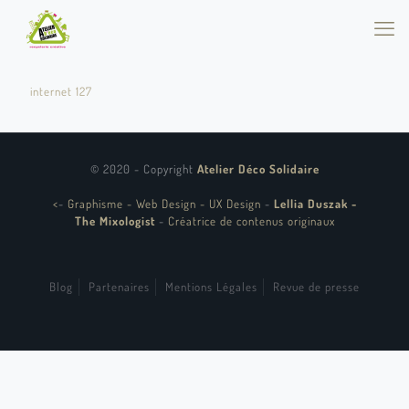
internet 127
© 2020 - Copyright
Atelier Déco Solidaire
<
-
Graphisme - Web Design - UX Design
-
Lellia Duszak -
The Mixologist
-
Créatrice de contenus originaux
Blog
Partenaires
Mentions Légales
Revue de presse