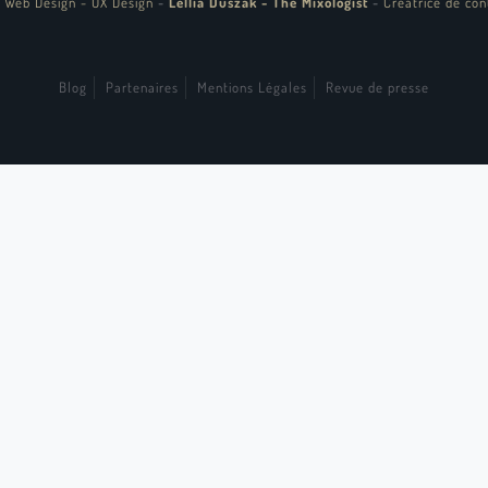
 Web Design - UX Design
-
Lellia Duszak - The Mixologist
-
Créatrice de con
Blog
Partenaires
Mentions Légales
Revue de presse