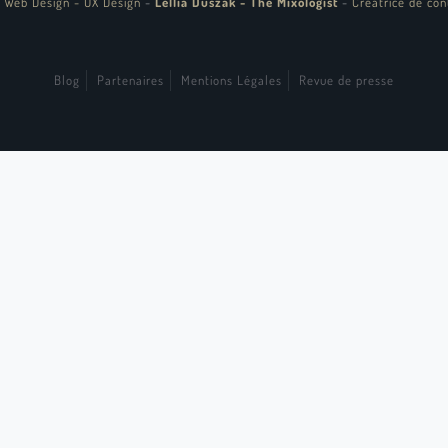
 Web Design - UX Design
-
Lellia Duszak - The Mixologist
-
Créatrice de con
Blog
Partenaires
Mentions Légales
Revue de presse